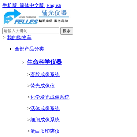
手机版
简体中文版
English
>
我的购物车
全部产品分类
生命科学仪器
>
凝胶成像系统
>
荧光成像仪
>
化学发光成像系统
>
活体成像系统
>
细胞成像系统
>
蛋白质印迹仪