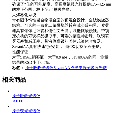
确保了*佳的可能精度。高强度氘弧光灯提供175–425 nm
的校正范围。校正至2.5总吸光度。
火焰雾化系统
带有固体惰性聚合物混合室的预混合设计。全钛燃烧器
结构。可选的一氧化二氮燃烧器旨在减少碳积累。喷雾
器具有铂铱毛细管和惰性文氏管，以抵抗酸侵蚀。带锁
定机构的可调样品摄取率。可选的惰性冲击珠。联锁喷
雾器塞和减压塞。带液位联锁的整体式液体收集器。
SavantAA具有快速*换安装，可轻松切换至石墨炉。
性能保证
对于5 mg/L铜溶液，大于0.9 abs，SavantAA的同一测量
结果的RSD小于0.5%。
标签：
原子吸收光谱仪
SavantAA
双光束原子吸收光谱
相关商品
原子吸收光谱仪
￥0.00
原子荧光光谱仪