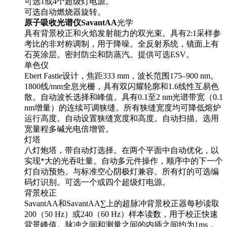
可选1或4个超级灯电源。
可选自动燃烧器旋转。
原子吸收光谱仪SavantAA
光学
具有背景校正和火焰发射能力的双光束。具有2:1采样参
考比的非对称调制，用于降噪。全反射系统，镜面上有
石英涂层。密封防尘和防蒸汽。提供可选ESV。
单色仪
Ebert Fastie设计，焦距333 mm，波长范围175–900 nm。
1800线/mm全息光栅，具有双闪耀轮廓和1.6线性互易色
散。自动波长选择和峰值。具有0.1至2 nm光谱带宽（0.1
nm增量）的连续可调狭缝。所有狭缝宽度均可降低熔炉
运行高度。自动设置狭缝宽度和高度。自动扫描。选用
宽量程多碱光电倍增管。
灯塔
八灯炮塔，带自动灯选择。在两个平面中自动优化，以
实现*大的光吞吐量。自动多元件操作，顺序中的下一个
灯自动预热。与标准空心阴极灯兼容。所有灯的可选编
码灯识别。可选一个或四个超级灯电源。
背景校正
SavantAA和SavantAA∑上的超脉冲背景校正器每秒读取
200（50 Hz）或240（60 Hz）样本读数，用于校正快速
背景峰值。脉冲之间和测量之间的内插之间约为1ms，