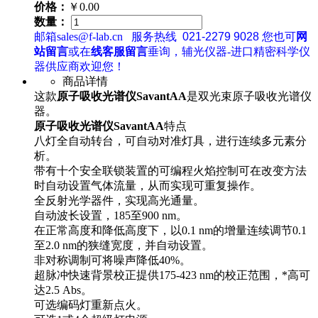
价格：
￥0.00
数量：
邮箱sales@f-lab.cn
服务热线
021-2279 9028
您也可
网
站留言
或在
线客服留言
垂询，辅光仪器-进口精密科学仪
器供应商欢迎您！
商品详情
这款
原子吸收光谱仪SavantAA
是双光束原子吸收光谱仪
器。
原子吸收光谱仪SavantAA
特点
八灯全自动转台，可自动对准灯具，进行连续多元素分
析。
带有十个安全联锁装置的可编程火焰控制可在改变方法
时自动设置气体流量，从而实现可重复操作。
全反射光学器件，实现高光通量。
自动波长设置，185至900 nm。
在正常高度和降低高度下，以0.1 nm的增量连续调节0.1
至2.0 nm的狭缝宽度，并自动设置。
非对称调制可将噪声降低40%。
超脉冲快速背景校正提供175-423 nm的校正范围，*高可
达2.5 Abs。
可选编码灯重新点火。