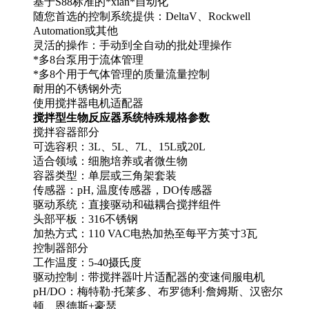
基于S88标准的*xian*自动化
随您首选的控制系统提供：DeltaV、Rockwell
Automation或其他
灵活的操作：手动到全自动的批处理操作
*多8台泵用于流体管理
*多8个用于气体管理的质量流量控制
耐用的不锈钢外壳
使用搅拌器电机适配器
搅拌型生物反应器系统特殊规格参数
搅拌容器部分
可选容积：3L、5L、7L、15L或20L
适合领域：细胞培养或者微生物
容器类型：单层或三角架套装
传感器：pH, 温度传感器，DO传感器
驱动系统：直接驱动和磁耦合搅拌组件
头部平板：316不锈钢
加热方式：110 VAC电热加热至每平方英寸3瓦
控制器部分
工作温度：5-40摄氏度
驱动控制：带搅拌器叶片适配器的变速伺服电机
pH/DO：梅特勒·托莱多、布罗德利·詹姆斯、汉密尔
顿、恩德斯+豪瑟