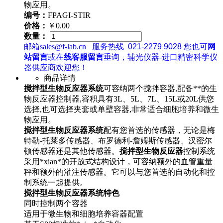
物应用。
编号：
FPAGI-STIR
价格：
￥0.00
数量：
邮箱sales@f-lab.cn
服务热线
021-2279 9028
您也可
网
站留言
或在
线客服留言
垂询，辅光仪器-进口精密科学仪
器供应商欢迎您！
商品详情
搅拌型生物反应器系统
可容纳两个搅拌容器,配备**的生
物反应器控制器,容积具有3L、5L、7L、15L或20L供您
选择,也可选择夹套或单壁容器,非常适合细胞培养和微生
物应用。
搅拌型生物反应器系统
配有您首选的传感器，无论是梅
特勒-托莱多传感器、布罗德利-詹姆斯传感器、汉密尔
顿传感器还是其他传感器。
搅拌型生物反应器
控制系统
采用*xian*的开放式结构设计，可容纳额外的血管重量
秤和额外的灌注传感器。它可以与您首选的自动化和控
制系统一起提供。
搅拌型生物反应器系统特色
同时控制两个容器
适用于微生物和细胞培养容器配置