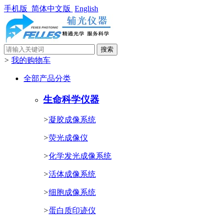
手机版
简体中文版
English
>
我的购物车
全部产品分类
生命科学仪器
>
凝胶成像系统
>
荧光成像仪
>
化学发光成像系统
>
活体成像系统
>
细胞成像系统
>
蛋白质印迹仪