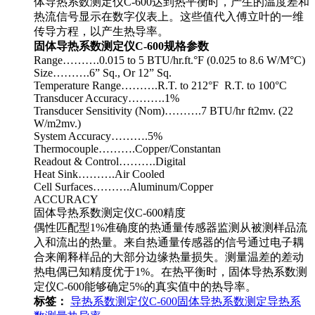
体导热系数测定仪C-600达到热平衡时，产生的温度差和
热流信号显示在数字仪表上。这些值代入傅立叶的一维
传导方程，以产生热导率。
固体导热系数测定仪C-600规格参数
Range……….0.015 to 5 BTU/hr.ft.°F (0.025 to 8.6 W/M°C)
Size……….6” Sq., Or 12” Sq.
Temperature Range……….R.T. to 212°F R.T. to 100°C
Transducer Accuracy……….1%
Transducer Sensitivity (Nom)……….7 BTU/hr ft2mv. (22
W/m2mv.)
System Accuracy……….5%
Thermocouple……….Copper/Constantan
Readout & Control……….Digital
Heat Sink……….Air Cooled
Cell Surfaces……….Aluminum/Copper
ACCURACY
固体导热系数测定仪C-600精度
偶性匹配型1%准确度的热通量传感器监测从被测样品流
入和流出的热量。来自热通量传感器的信号通过电子耦
合来阐释样品的大部分边缘热量损失。测量温差的差动
热电偶已知精度优于1%。在热平衡时，固体导热系数测
定仪C-600能够确定5%的真实值中的热导率。
标签：
导热系数
测定仪
C-600
固体导热系数
测定
导热系