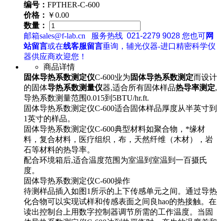
编号：
FPTHER-C-600
价格：
￥0.00
数量：
邮箱sales@f-lab.cn
服务热线
021-2279 9028
您也可
网
站留言
或在
线客服留言
垂询，辅光仪器-进口精密科学仪
器供应商欢迎您！
商品详情
固体导热系数测定仪
C-600业为
固体导热系数测定
而设计
的固体
导热系数测量仪
器,适合所有固体样品
热导率测定
,
导热系数测量范围0.015到5BTU/hr.ft.
固体导热系数测定仪C-600适合固体样品厚度从半英寸到
1英寸的样品。
固体导热系数测定仪C-600典型材料如聚合物，*缘材
料，复合材料，医疗组织，布，天然纤维（木材），岩
石等材料的热导率。
配合环境箱后,适合温度范围为室温到室温到一百摄氏
度。
固体导热系数测定仪C-600操作
待测样品插入如图1所示的上下传感单元之间。通过导热
化合物可以实现试样和传感表面之间良hao的热接触。在
读出控制台上用数字控制器调节所需的工作温度。当固