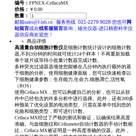
编号：
FPNEX-CellacaMX
价格：
￥0.00
数量：
邮箱sales@f-lab.cn
服务热线
021-2279 9028
您也可
网
站留言
或在
线客服留言
垂询，辅光仪器-进口精密科学仪
器供应商欢迎您！
商品详情
高通量自动细胞计数仪
是细胞计数统计设计的细胞计数
器,不到3分钟的时间就可统计24个样本！不再重新加载
单个玻片或等待小批量计数器完成计数。
多种荧光过滤器选项使您能够在几分钟内执行额外的基
于细胞的分析。使用细胞健康面板，您可以快速检查以
下细胞健康参数：生存能力,生命力,细胞凋亡,活性氧
（ROS）
使用Cellaca MX，您可以构建自己的分析，也可以从软
件中已经包含的许多分析中进行选择。此外，还有200多
种预装了优化设置的电池类型。只需在菜单中找到您的
化验和细胞类型，即可进行计数。
Cellaca MX经过了严格的测试和验证，以确保结果高度
准确。与血细胞仪和Cellometer自动计数器的手动计数相
比，Cellaca MX被证明是一种高度准确的仪器。此外，