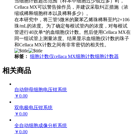
当细胞计数超出范围（样本中细胞过少或过多）时，
Cellaca MX可以警告操作员，并建议采取纠正措施（浓
缩或稀释细胞样本以及稀释多少）。
在本研究中，将三管5微米的聚苯乙烯珠稀释至约2×106
珠/mL的浓度。为了确定每根试管内的浓度，对每根试
管进行40次单*的血细胞仪计数。然后使用Cellaca MX在
同一组试管上测量浓度。结果显示血细胞仪计数的珠子
和Cellaca MX计数之间有非常密切的相关性。
标签：
细胞计数仪
cellaca MX
细胞计数
细胞计数器
相关商品
自动卵母细胞电压钳系统
￥0.00
双电极电压钳系统
￥0.00
全自动细胞成像分析系统
￥0.00