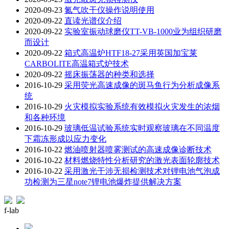
2020-09-23
氮气吹干仪操作说明使用
2020-09-22
直读光谱仪介绍
2020-09-22
实验室振动球磨仪TT-VB-1000业为组织研磨
而设计
2020-09-22
箱式高温炉HTF18-27采用英国加宝莱
CARBOLITE高温箱式炉技术
2020-09-22
摇床振荡器的种类和选择
2016-10-29
采用荧光高速成像的斑马鱼行为分析成像系
统
2016-10-29
火灾模拟实验系统有效模拟火灾发生的浓烟
和各种环境
2016-10-29
玻璃低温试验系统实时观察玻璃在不同温度
下霜冻形成以应力变化
2016-10-22
燃油喷射器喷雾测试的高速成像诊断技术
2016-10-22
材料燃烧特性分析研究的激光表面轮廓技术
2016-10-22
采用激光干涉无损检测技术对锂电池气泡成
功检测为三星note7锂电池爆炸提供解决方案
f-lab