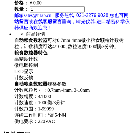
价格：
￥0.00
数量：
邮箱sales@f-lab.cn
服务热线
021-2279 9028
您也可
网
站留言
或在
线客服留言
垂询，辅光仪器-进口精密科学仪
器供应商欢迎您！
商品详情
自动粮食数粒器
可对0.7mm-4mm微小粮食颗粒计数树
粒，计数精度可达4/1000.,数粒速度1000颗/3分钟。
粮食数粒器特色
高精度计数
微电脑控制
LED显示
计数反馈
自动粮食数粒器
规格参数
计数颗粒尺寸：0.7mm-4mm, 3-10mm
计数精度：4/1000
计数速度：1000颗/3分钟
计数范围：1-99999
连续工作时间：*高5小时
供电要求：220VAC