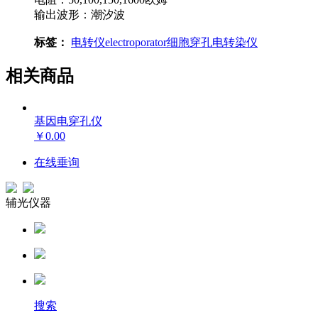
输出波形：潮汐波
标签：
电转仪
electroporator
细胞穿孔
电转染仪
相关商品
基因电穿孔仪
￥0.00
在线垂询
辅光仪器
搜索