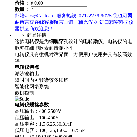
价格：
￥0.00
数量：
邮箱sales@f-lab.cn
服务热线
021-2279 9028
您也可
网
站留言
或在
线客服留言
垂询，辅光仪器-进口精密科学仪
器供应商欢迎您！
商品详情
这款
电转仪
是为
细胞穿孔
设计的
电转染仪
。电转仪的电
脉冲在细胞膜表面击穿小孔。
电转仪具有微机对话界面，方便用户使用并具有较高效
率。
电转仪特点
潮汐波输出
短时间内可转染较多细胞
智能化网络系统
微机控制
电转仪规格参数
高压输出：400-2500V
低压输出：100-450V
高压电容：1,5,6,25,30,31uF
低压电容：100,125,150.....1675uF
电阻：50,100,150,1600欧姆