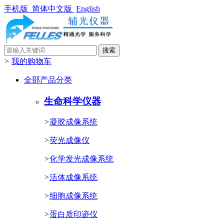
手机版
简体中文版
English
>
我的购物车
全部产品分类
生命科学仪器
>
凝胶成像系统
>
荧光成像仪
>
化学发光成像系统
>
活体成像系统
>
细胞成像系统
>
蛋白质印迹仪