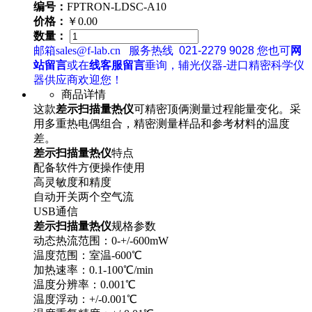
编号：
FPTRON-LDSC-A10
价格：
￥0.00
数量：
邮箱sales@f-lab.cn
服务热线
021-2279 9028
您也可
网
站留言
或在
线客服留言
垂询，辅光仪器-进口精密科学仪
器供应商欢迎您！
商品详情
这款
差示扫描量热仪
可精密顶俩测量过程能量变化。采
用多重热电偶组合，精密测量样品和参考材料的温度
差。
差示扫描量热仪
特点
配备软件方便操作使用
高灵敏度和精度
自动开关两个空气流
USB通信
差示扫描量热仪
规格参数
动态热流范围：0-+/-600mW
温度范围：室温-600℃
加热速率：0.1-100℃/min
温度分辨率：0.001℃
温度浮动：+/-0.001℃