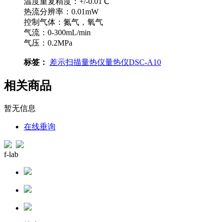
温度重复精度：+/-0.01℃
热流分辨率：0.01mW
控制气体：氮气，氧气
气流：0-300mL/min
气压：0.2MPa
标签：
差示扫描量热仪
量热仪
DSC-A10
相关商品
暂无信息
在线垂询
f-lab