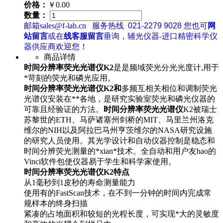
价格：
￥0.00
数量：
邮箱sales@f-lab.cn
服务热线
021-2279 9028
您也可
网
站留言
或在
线客服留言
垂询，辅光仪器-进口精密科学仪
器供应商欢迎您！
商品详情
时间分辨率荧光光谱仪K2
是是频域荧光分光光度计,用于
*苛刻的荧光和磷光应用。
时间分辨率荧光光谱仪K2和
多频互相关相位和调制荧光
光谱仪安装在**各地，是研究实验室荧光和磷光仪器的
可靠且经验证的方法。
时间分辨率荧光光谱仪
K2被瑞士
苏黎世的ETH、马萨诸塞州剑桥的MIT、马里兰州洛克
维尔的NIH以及阿拉巴马州亨茨维尔的NASA研究设施
的研究人员使用。其光学设计和自动仪器控制是稳态和
时间分辨荧光测量的*xian*技术。全自动和用户友hao的
Vinci软件包使仪器易于学生和科学家使用。
时间分辨率荧光光谱仪K2特点
从1毫秒到1皮秒的寿命测量能力
使用有的FastScan技术，在不到一分钟的时间内完成常
规样本的终身扫描
紧凑的占地面积和较短的光程长度，可实现*大的灵敏度