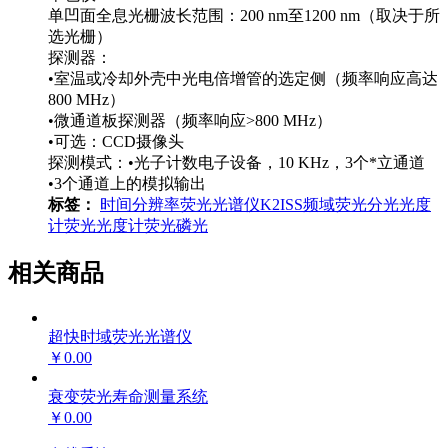
单凹面全息光栅波长范围：200 nm至1200 nm（取决于所
选光栅）
探测器：
•室温或冷却外壳中光电倍增管的选定侧（频率响应高达
800 MHz）
•微通道板探测器（频率响应>800 MHz）
•可选：CCD摄像头
探测模式：•光子计数电子设备，10 KHz，3个*立通道
•3个通道上的模拟输出
标签：
时间分辨率荧光光谱仪
K2
ISS
频域荧光分光光度
计
荧光光度计
荧光
磷光
相关商品
超快时域荧光光谱仪
￥0.00
衰变荧光寿命测量系统
￥0.00