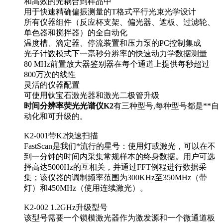
和高效的光耦合到样品中
用于快速精确偏振测量的T格式平行光束光学设计
所有仪器组件（反应杯支架、偏光器、遮板、过滤轮、
单色器和搅拌器）的全自动化
温度槽、滴定器、停流装置和压力泵的PC控制集成
光子计数模式下一毫秒分辨率的快速动力学数据测量
80 MHz前置放大器鉴别器在每个通道上提供每秒超过
800万次的线性
灵活的仪器配置
可使用钛宝石激光器和激光二极管升级
时间分辨率荧光光谱仪K2
有三种型号,每种型号都是**自
动化和可升级的。
K2-001带K2快速扫描
FastScan是我们*流行的星号：使用灯或激光，可以在不
到一分钟的时间内采集常规样本的终身数据。用户可选
择高达5000Hz的互相关，并通过FFT例程进行数据采
集；该仪器的调制频率范围为300KHz至350MHz（带
灯）和450MHz（使用连续激光）。
K2-002 1.2GHz升级型号
该型号需要一个锁模激光器作为激发源和一个微通道板