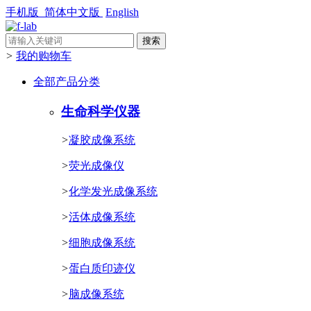
手机版
简体中文版
English
>
我的购物车
全部产品分类
生命科学仪器
>
凝胶成像系统
>
荧光成像仪
>
化学发光成像系统
>
活体成像系统
>
细胞成像系统
>
蛋白质印迹仪
>
脑成像系统