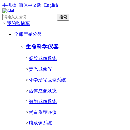
手机版
简体中文版
English
>
我的购物车
全部产品分类
生命科学仪器
>
凝胶成像系统
>
荧光成像仪
>
化学发光成像系统
>
活体成像系统
>
细胞成像系统
>
蛋白质印迹仪
>
脑成像系统