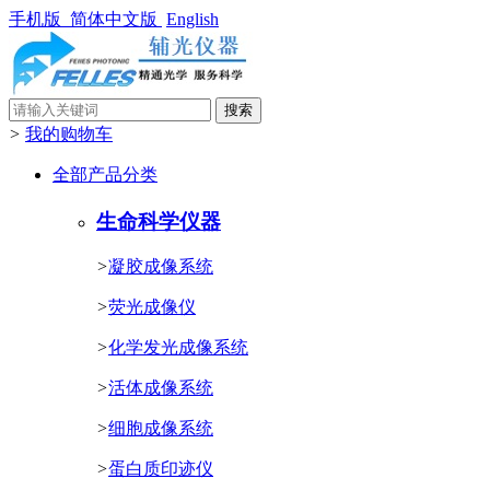
手机版
简体中文版
English
>
我的购物车
全部产品分类
生命科学仪器
>
凝胶成像系统
>
荧光成像仪
>
化学发光成像系统
>
活体成像系统
>
细胞成像系统
>
蛋白质印迹仪