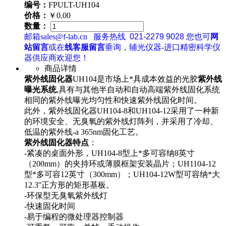
编号：
FPULT-UH104
价格：
￥0.00
数量：
邮箱sales@f-lab.cn
服务热线
021-2279 9028
您也可
网
站留言
或在
线客服留言
垂询，辅光仪器-进口精密科学仪
器供应商欢迎您！
商品详情
紫外线固化器
UH104是市场上*具成本效益的光胶
紫外线
曝光系统
,具有与其他半自动和自动高端紫外线固化系统
相同的紫外线曝光均匀性和快速紫外线固化时间。
此外，紫外线固化器UH104-8和UH104-12采用了一种新
的环境安全、无臭氧的紫外线灯阵列，并采用了冷却、
低温的紫外线-a 365nm固化工艺。
紫外线固化器特点
：
-紧凑的桌面外形，UH104-8型上*多可容纳8英寸
（200mm）的夹持环或薄膜框架安装晶片；UH1104-12
型*多可容12英寸（300mm）；UH104-12W型可容纳*大
12.3''正方形的矩形基板。
-环保型无臭氧紫外线灯
-快速固化时间
-易于编程的微处理器控制器