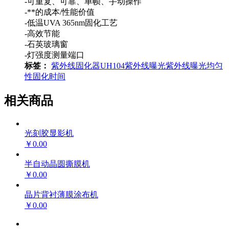
-可重复、可靠、单帧、手动操作
-**的成本/性能价值
-低温UVA 365nm固化工艺
-高效节能
-石英玻璃窗
-灯强度测量端口
标签：
紫外线固化器
UH104
紫外线曝光
紫外线曝光均匀
性
固化时间
相关商品
光刻胶显影机
￥0.00
半自动晶圆撕膜机
￥0.00
晶片背衬薄膜涂布机
￥0.00