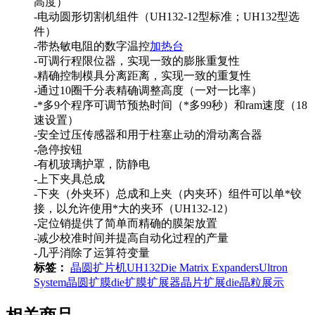
高度）
-电动圆形切割机组件（UH132-12型标准；UH132型选
件）
-带热敏电阻的数字温控
加热台
-可调行程限位器，实现一致的膨胀重复性
-精确控制模具分离距离，实现一致的重复性
-通过10圈千分表精确调整高度（一对一比率）
-*多9个程序可调节预热时间（*多99秒）和ram速度（18
速设置）
-安全过压传感器和用于柱塞止动的滑动离合器
-急停按钮
-有机玻璃护罩，防静电
-上下夹具总成
-下夹（外夹环）总成和上夹（内夹环）组件可以单*铰
接，以允许使用*大的夹环（UH132-12）
-定位销提供了简单而精确的膜架放置
-减少校准时间并提高自动化过程的产量
-几乎消除了运算符变量
标签：
晶圆扩片机UH132
Die Matrix Expanders
Ultron
System
晶圆扩膜
die扩膜
扩展器
晶片扩展
die晶粒展示