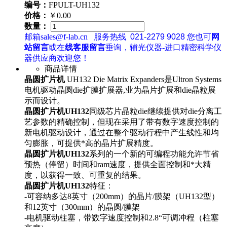
编号：
FPULT-UH132
价格：
￥0.00
数量：
邮箱sales@f-lab.cn
服务热线
021-2279 9028
您也可
网
站留言
或在
线客服留言
垂询，辅光仪器-进口精密科学仪
器供应商欢迎您！
商品详情
晶圆扩片机
UH132 Die Matrix Expanders是Ultron Systems
电机驱动晶圆die扩膜扩展器,业为晶片扩展和die晶粒展
示而设计。
晶圆扩片机UH132
同级芯片晶粒die继续提供对die分离工
艺参数的精确控制，但现在采用了带有数字速度控制的
新电机驱动设计，通过在整个驱动行程中产生线性和均
匀膨胀，可提供*高的晶片扩展精度。
晶圆扩片机UH132
系列的一个新的可编程功能允许节省
预热（停留）时间和ram速度，提供全面控制和*大精
度，以获得一致、可重复的结果。
晶圆扩片机UH132
特征：
-可容纳多达8英寸（200mm）的晶片/膜架（UH132型）
和12英寸（300mm）的晶圆/膜架
-电机驱动柱塞，带数字速度控制和2.8“可调冲程（柱塞