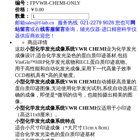
编号：
FPVWR-CHEMI-ONLY
价格：
￥0.00
数量：
邮箱sales@f-lab.cn
服务热线
021-2279 9028
您也可
网
站留言
或在
线客服留言
垂询，辅光仪器-进口精密科学仪
器供应商欢迎您！
商品详情
这款
小型化学发光成像系统VWR CHEMI
业为化学发光
成像设计,适合化学发光染色的蛋白质印迹基材,包括
VisiGlo™HRP化学发光底物和ECL蛋白质印迹底物。
用于高性能和自动化发光成像,采用下一代高量子效率
CCD相机具有*高的灵敏度。
小型化学发光成像系统VWR CHEMI
自动捕获高质量的
蛋白质印迹图像,无论使用化学发光试剂,系统自动选择正
确的成像，即使是*微弱的信号，也能拍摄出精美的图
像。
小型化学发光成像系统VWR CHEMI
仅适用于小印迹
（高达11x8厘米）。
小型化学发光成像系统特点
适合小尺寸印迹成像（*大尺寸11cm x 8cm）
适合化学发光染色的蛋白质印迹基材