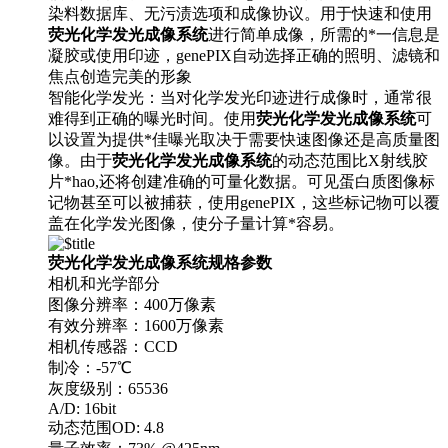
染料数据库、无污渍选项和成像协议。用于快速和使用
荧光化学发光成像系统
进行简单成像，所需的*一信息是
凝胶或使用印迹，genePIX自动选择正确的照明、滤镜和
焦点创造完美的形象
智能化学发光：当对化学发光印迹进行成像时，通常很
难得到正确的曝光时间。使用
荧光化学发光成像系统
可
以设置为提供*佳曝光取决于需要快速图像还是高质量图
像。由于
荧光化学发光成像系统
的动态范围比X射线胶
片*hao,还将创建准确的可量化数据。可见蛋白质图像标
记物甚至可以被捕获，使用genePIX，这些标记物可以覆
盖在化学发光图像，使分子量计算*容易。
荧光化学发光成像系统规格参数
相机和光学部分
图像分辨率：400万像素
有效分辨率：1600万像素
相机传感器：CCD
制冷：-57℃
灰度级别：65536
A/D: 16bit
动态范围OD: 4.8