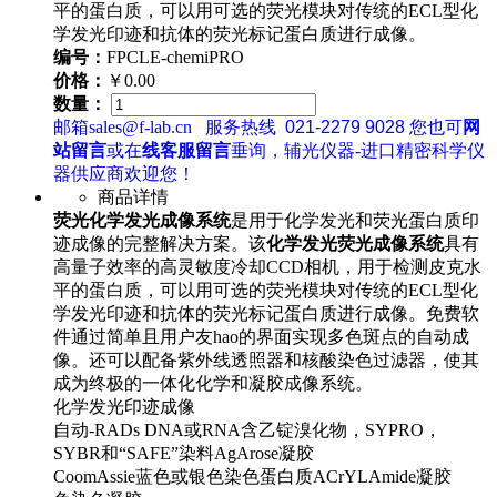
平的蛋白质，可以用可选的荧光模块对传统的ECL型化
学发光印迹和抗体的荧光标记蛋白质进行成像。
编号：
FPCLE-chemiPRO
价格：
￥0.00
数量：
邮箱sales@f-lab.cn
服务热线
021-2279 9028
您也可
网
站留言
或在
线客服留言
垂询，辅光仪器-进口精密科学仪
器供应商欢迎您！
商品详情
荧光化学发光成像系统
是用于化学发光和荧光蛋白质印
迹成像的完整解决方案。该
化学发光荧光成像系统
具有
高量子效率的高灵敏度冷却CCD相机，用于检测皮克水
平的蛋白质，可以用可选的荧光模块对传统的ECL型化
学发光印迹和抗体的荧光标记蛋白质进行成像。免费软
件通过简单且用户友hao的界面实现多色斑点的自动成
像。还可以配备紫外线透照器和核酸染色过滤器，使其
成为终极的一体化化学和凝胶成像系统。
化学发光印迹成像
自动-RADs DNA或RNA含乙锭溴化物，SYPRO，
SYBR和“SAFE”染料AgArose凝胶
CoomAssie蓝色或银色染色蛋白质ACrYLAmide凝胶