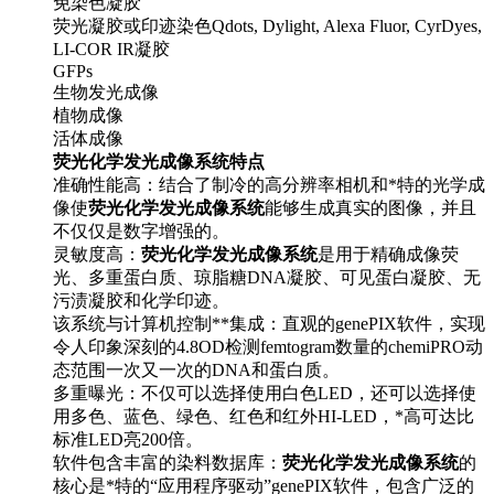
免染色凝胶
荧光凝胶或印迹染色Qdots, Dylight, Alexa Fluor, CyrDyes,
LI-COR IR凝胶
GFPs
生物发光成像
植物成像
活体成像
荧光化学发光成像系统特点
准确性能高：结合了制冷的高分辨率相机和*特的光学成
像使
荧光化学发光成像系统
能够生成真实的图像，并且
不仅仅是数字增强的。
灵敏度高：
荧光化学发光成像系统
是用于精确成像荧
光、多重蛋白质、琼脂糖DNA凝胶、可见蛋白凝胶、无
污渍凝胶和化学印迹。
该系统与计算机控制**集成：直观的genePIX软件，实现
令人印象深刻的4.8OD检测femtogram数量的chemiPRO动
态范围一次又一次的DNA和蛋白质。
多重曝光：不仅可以选择使用白色LED，还可以选择使
用多色、蓝色、绿色、红色和红外HI-LED，*高可达比
标准LED亮200倍。
软件包含丰富的染料数据库：
荧光化学发光成像系统
的
核心是*特的“应用程序驱动”genePIX软件，包含广泛的