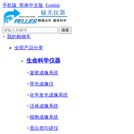
手机版
简体中文版
English
>
我的购物车
全部产品分类
生命科学仪器
>
凝胶成像系统
>
荧光成像仪
>
化学发光成像系统
>
活体成像系统
>
细胞成像系统
>
蛋白质印迹仪