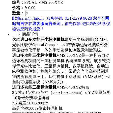
编号：
FPCAL-VMS-200XYZ
价格：
￥0.00
数量：
邮箱sales@f-lab.cn
服务热线
021-2279 9028
您也可
网
站留言
或在
线客服留言
垂询，辅光仪器-进口精密科学仪
器供应商欢迎您！
商品详情
这款
进口多功能三坐标测量机
是集三坐标测量仪CMM,
光学比较仪Optical Comparator和带自动边缘检测软件数
字显微镜仪于是一体的手动边缘检测视觉测量系统。
进口多功能三坐标测量机
VMS-200XYZ是一种具有自动
边缘检测功能的三坐标测量机,视觉测量系统。该系统类
似于光学比较仪、三坐标测量机、数字显微镜、自动边
缘检测软件和计算机的组合，非常适合当今高科技制造
业的所有测量应用。我们提供手动系统（VMS系列）和
自动可编程系统（AMS系列）.
进口多功能三坐标测量机
VMS-845XYZ特点
8英寸x 4英寸x 8英寸（200x100x200mm）x-Y-Z测量范围
1.0微米分辨率编码器
XY精度3.0+L/200µm
高分辨率500万像素数码相机