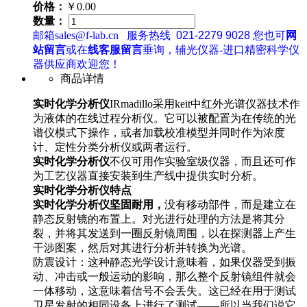
价格：
￥0.00
数量：
邮箱sales@f-lab.cn
服务热线
021-2279 9028
您也可
网
站留言
或在
线客服留言
垂询，辅光仪器-进口精密科学仪
器供应商欢迎您！
商品详情
实时化学分析仪
IRmadillo采用keit中红外光谱仪器技术作
为液体的在线过程分析仪。它可以被配置为在传统的光
谱仪模式下操作，或者加载校准模型并同时作为浓度
计、定性分类分析仪或两者运行。
实时化学分析仪
不仅可用作实验室级仪器，而且还可作
为工艺仪器直接安装到生产线中提供实时分析。
实时化学分析仪特点
实时化学分析仪坚固耐用，
没有移动部件，而是建立在
静态反射镜的布置上。对光进行处理的方法是将其分
裂，并将其发送到一圈反射镜周围，以在探测器上产生
干涉图案，然后对其进行分析并转换为光谱。
防震设计：这种静态光学设计意味着，如果仪器受到振
动、冲击或一般运动的影响，那么整个反射镜组件就会
一体移动，这意味着信号不会丢失。这已经在用于测试
卫星发射的相同设备上进行了测试——所以当我们说它