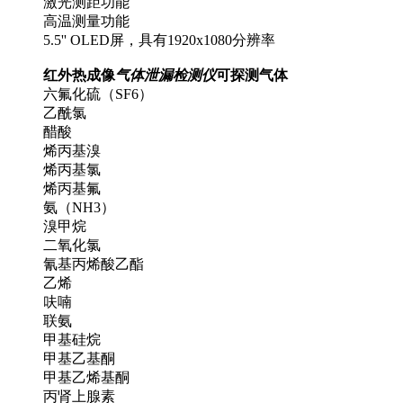
激光测距功能
高温测量功能
5.5'' OLED屏，具有1920x1080分辨率
红外热成像
气体泄漏检测仪
可探测气体
六氟化硫（SF6）
乙酰氯
醋酸
烯丙基溴
烯丙基氯
烯丙基氟
氨（NH3）
溴甲烷
二氧化氯
氰基丙烯酸乙酯
乙烯
呋喃
联氨
甲基硅烷
甲基乙基酮
甲基乙烯基酮
丙肾上腺素