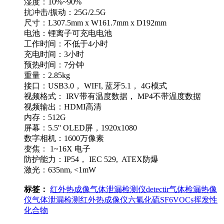
湿度：10%~90%
抗冲击/振动：25G/2.5G
尺寸：L307.5mm x W161.7mm x D192mm
电池：锂离子可充电电池
工作时间：不低于4小时
充电时间：3小时
预热时间：7分钟
重量：2.85kg
接口：USB3.0， WIFI, 蓝牙5.1， 4G模式
视频格式： IRV带有温度数据， MP4不带温度数据
视频输出：HDMI高清
内存：512G
屏幕：5.5'' OLED屏，1920x1080
数字相机：1600万像素
变焦： 1~16X 电子
防护能力：IP54， IEC 529, ATEX防爆
激光：635nm, <1mW
标签：
红外热成像
气体泄漏检测仪
detectir
气体检漏热像
仪
气体泄漏检测
红外热成像仪
六氟化硫
SF6
VOCs
挥发性
化合物