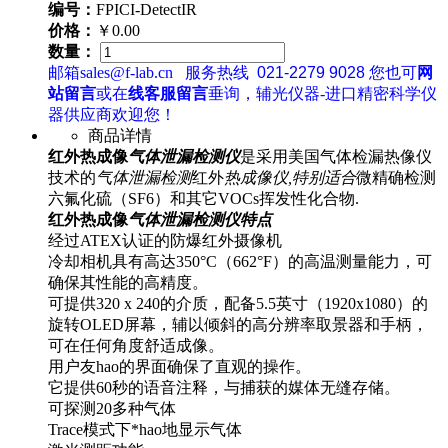
编号：
FPICI-DetectIR
价格：
￥0.00
数量：
邮箱sales@f-lab.cn
服务热线
021-2279 9028
您也可
网
站留言
或在
线客服留言
垂询，辅光仪器-进口精密科学仪
器供应商欢迎您！
商品详情
红外热成像
气体泄漏检测仪
是采用美国气体检漏热像仪
技术的
气体泄漏检测
红外
热成像仪,特别适合
微精确检测
六氟化硫（SF6）和其它VOCs挥发性化合物.
红外热成像
气体泄漏检测仪特点
经过ATEX认证的防爆红外摄像机
冷却相机具有高达350°C（662°F）的高温测量能力，可
确保其性能的高精度。
可提供320 x 240的介质，配备5.5英寸（1920x1080）的
旋转OLED屏幕，辅以倾斜的高分辨率取景器和手柄，
可在任何角度舒适成像。
用户友hao的界面确保了直观的操作。
它提供60秒的语音注释，与捕获的媒体无缝存储。
可探测20多种气体
Trace模式下*hao地显示气体