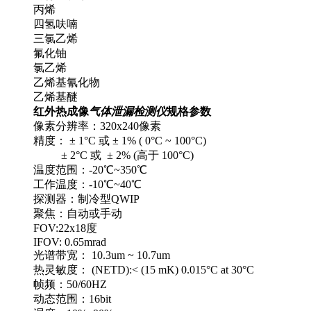
丙烯
四氢呋喃
三氯乙烯
氟化铀
氯乙烯
乙烯基氰化物
乙烯基醚
红外热成像
气体泄漏检测仪
规格参数
像素分辨率：320x240像素
精度： ± 1°C 或 ± 1% ( 0°C ~ 100°C)
± 2°C 或 ± 2% (高于 100°C)
温度范围：-20℃~350℃
工作温度：-10℃~40℃
探测器：制冷型QWIP
聚焦：自动或手动
FOV:22x18度
IFOV: 0.65mrad
光谱带宽： 10.3um ~ 10.7um
热灵敏度：
(NETD):< (15 mK) 0.015°C at 30°C
帧频：50/60HZ
动态范围：16bit