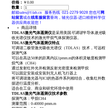
价格：
￥0.00
数量：
邮箱sales@f-lab.cn
服务热线
021-2279 9028
您也可
网
站留言
或在
线客服留言
垂询，辅光仪器-进口精密科学仪
器供应商欢迎您！
商品详情
TDLAS激光气体遥测仪
是采用美国
可调谐
半导体
激光
吸
收光谱仪技术的激光甲烷气体探测仪器。
TDLAS激光气体遥测仪
特点
可调谐二极管激光吸收光谱仪（TDLAS）技术，可远程
探测气体
可以在高达50米的距离内以1pmm.m的体积灵敏度检测甲
烷气体（CH4）
通过发射红外光并检测反射光密度来检测甲烷
可以固定安装或安装到无人机飞行器上
将可调谐激光器与ICI的热器件系列相结合，收集红外数
据进行温度分析。
适合在工业、商业和研究环境中使用
TDLAS激光气体遥测仪技术参数
探测气体：甲烷CH4
测量范围：0-40000 pmm.m