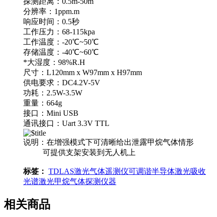
探测距离：0.5m-50m
分辨率：1ppm.m
响应时间：0.5秒
工作压力：68-115kpa
工作温度：-20℃~50℃
存储温度：-40℃~60℃
*大湿度：98%R.H
尺寸：L120mm x W97mm x H97mm
供电要求：DC4.2V-5V
功耗：2.5W-3.5W
重量：664g
接口：Mini USB
通讯接口：Uart 3.3V TTL
说明：在增强模式下可清晰给出泄露甲烷气体情形
可提供支架安装到无人机上
标签：
TDLAS
激光气体遥测仪
可调谐半导体激光吸收
光谱
激光
甲烷
气体探测仪器
相关商品