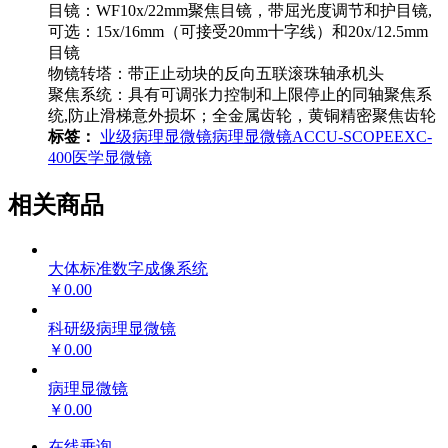
目镜：WF10x/22mm聚焦目镜，带屈光度调节和护目镜,
可选：15x/16mm（可接受20mm十字线）和20x/12.5mm
目镜
物镜转塔：带正止动块的反向五联滚珠轴承机头
聚焦系统：具有可调张力控制和上限停止的同轴聚焦系
统,防止滑梯意外损坏；全金属齿轮，黄铜精密聚焦齿轮
标签：
业级病理显微镜
病理显微镜
ACCU-SCOPE
EXC-
400
医学显微镜
相关商品
大体标准数字成像系统
￥0.00
科研级病理显微镜
￥0.00
病理显微镜
￥0.00
在线垂询