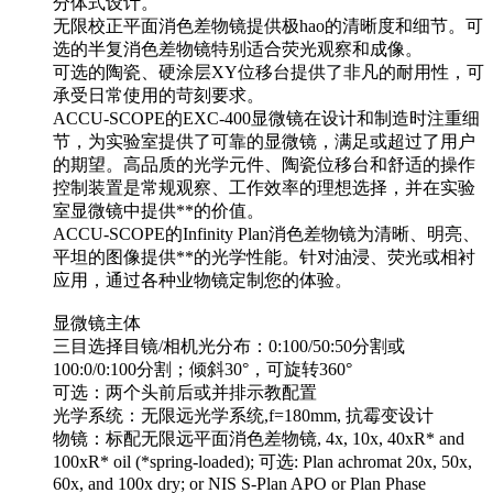
分体式设计。
无限校正平面消色差物镜提供极hao的清晰度和细节。可
选的半复消色差物镜特别适合荧光观察和成像。
可选的陶瓷、硬涂层XY位移台提供了非凡的耐用性，可
承受日常使用的苛刻要求。
ACCU-SCOPE的EXC-400显微镜在设计和制造时注重细
节，为实验室提供了可靠的显微镜，满足或超过了用户
的期望。高品质的光学元件、陶瓷位移台和舒适的操作
控制装置是常规观察、工作效率的理想选择，并在实验
室显微镜中提供**的价值。
ACCU-SCOPE的Infinity Plan消色差物镜为清晰、明亮、
平坦的图像提供**的光学性能。针对油浸、荧光或相衬
应用，通过各种业物镜定制您的体验。
显微镜主体
三目选择目镜/相机光分布：0:100/50:50分割或
100:0/0:100分割；倾斜30°，可旋转360°
可选：两个头前后或并排示教配置
光学系统：无限远光学系统,f=180mm, 抗霉变设计
物镜：标配无限远平面消色差物镜, 4x, 10x, 40xR* and
100xR* oil (*spring-loaded); 可选: Plan achromat 20x, 50x,
60x, and 100x dry; or NIS S-Plan APO or Plan Phase