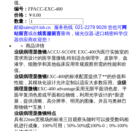
值。
编号：
FPACC-EXC-400
价格：
￥0.00
数量：
邮箱sales@f-lab.cn
服务热线
021-2279 9028
您也可
网
站留言
或在
线客服留言
垂询，辅光仪器-进口精密科学仪
器供应商欢迎您！
商品详情
业级病理显微镜
ACCU-SCOPE EXC-400为医疗实验室的
需求而设计的医学显微镜,特别适合病理学、皮肤学、血
液学、细胞学和其他临床应用常规观察所需的性能和价
值。
业级病理显微镜
EXC-400的标准配置提供了**的价值和
性能，其模块化设计允许定制以适应大多数应用。
业级
病理显微镜
EXC-400 advantage采用无限平面消色差、平
面半复消色差或平面相位物镜，利用光学设计的*新进
展，提供清晰、高分辨率、明亮的图像。并且与奥林巴
斯物镜**互换！
业级病理显微镜特点
具有22mm宽视场的标准三目观察头随时可以接受数码相
机进行成像。100%可用；50%-50%或100%-0；0%-100%