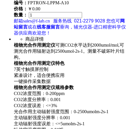
编号：
FPTRON-LPPM-A10
价格：
￥0.00
数量：
邮箱sales@f-lab.cn
服务热线
021-2279 9028
您也可
网
站留言
或在
线客服留言
垂询，辅光仪器-进口精密科学仪
器供应商欢迎您！
商品详情
植物光合作用测定仪
可测CO2水平达到2000umol/mol,可
测光合作用辐射达到2500umol-2s-1。测量不破坏叶片结
构。
植物光合作用测定仪特色
7英寸触摸屏控制
紧凑设计，适合便携应用
一键操作采集数据
植物光合作用测定仪规格参数
CO2浓度范围：0-200ppm
CO2浓度分辨率：0.001
CO2浓度误差：<=3%
光合作用主动辐射强度范围：0-2500umolm-2s-1
主动辐射强度分辨率：0.001
主动辐射强度误差：<=5umolm-2s-1