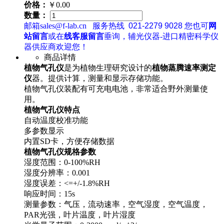
价格：
￥0.00
数量：
邮箱sales@f-lab.cn
服务热线
021-2279 9028
您也可
网
站留言
或在
线客服留言
垂询，辅光仪器-进口精密科学仪
器供应商欢迎您！
商品详情
植物气孔仪
是为植物生理研究设计的
植物蒸腾速率测定
仪
器。提供计算，测量和显示存储功能。
植物气孔仪装配有可充电电池，非常适合野外测量使
用。
植物气孔仪特点
自动温度校准功能
多参数显示
内置SD卡，方便存储数据
植物气孔仪规格参数
湿度范围：0-100%RH
湿度分辨率：0.001
湿度误差：<=+/-1.8%RH
响应时间：15s
测量参数：气压，流动速率，空气湿度，空气温度，
PAR光强，叶片温度，叶片湿度