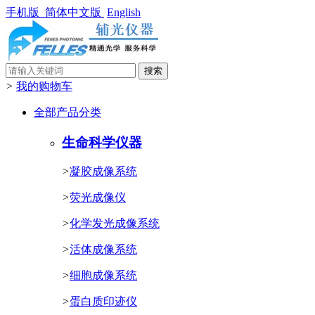
手机版
简体中文版
English
>
我的购物车
全部产品分类
生命科学仪器
>
凝胶成像系统
>
荧光成像仪
>
化学发光成像系统
>
活体成像系统
>
细胞成像系统
>
蛋白质印迹仪