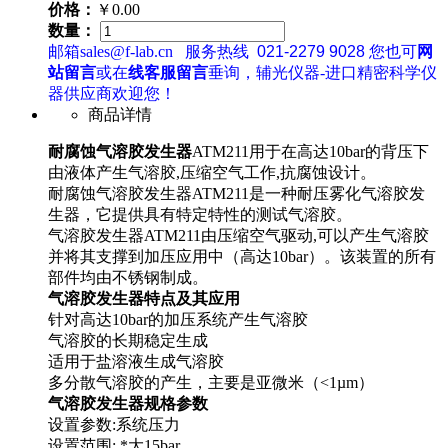
价格：
￥0.00
数量：
邮箱sales@f-lab.cn
服务热线
021-2279 9028
您也可
网
站留言
或在
线客服留言
垂询，辅光仪器-进口精密科学仪
器供应商欢迎您！
商品详情
耐腐蚀气溶胶发生器
ATM211用于在高达10bar的背压下
由液体产生气溶胶,压缩空气工作,抗腐蚀设计。
耐腐蚀气溶胶发生器ATM211是一种耐压雾化气溶胶发
生器，它提供具有特定特性的测试气溶胶。
气溶胶发生器ATM211由压缩空气驱动,可以产生气溶胶
并将其支撑到加压应用中（高达10bar）。该装置的所有
部件均由不锈钢制成。
气溶胶发生器
特点及其应用
针对高达10bar的加压系统产生气溶胶
气溶胶的长期稳定生成
适用于盐溶液生成气溶胶
多分散气溶胶的产生，主要是亚微米（<1µm）
气溶胶发生器
规格参数
设置参数:系统压力
设置范围: *大15bar