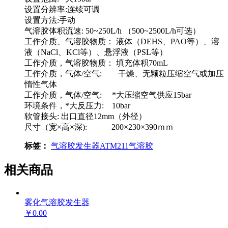
设置分辨率:连续可调
设置方法:手动
气溶胶体积流速: 50~250L/h （500~2500L/h可选）
工作介质、气溶胶物质： 液体（DEHS、PAO等）、溶
液（NaCl、KCl等）、悬浮液（PSL等）
工作介质，气溶胶物质： 填充体积70mL
工作介质，气体/空气: 干燥、无颗粒压缩空气或加压
惰性气体
工作介质，气体/空气: *大压缩空气供应15bar
环境条件，*大反压力: 10bar
软管接头: 出口直径12mm（外径）
尺寸（宽×高×深): 200×230×390ｍｍ
标签：
气溶胶发生器
ATM211
气溶胶
相关商品
雾化气溶胶发生器
￥0.00