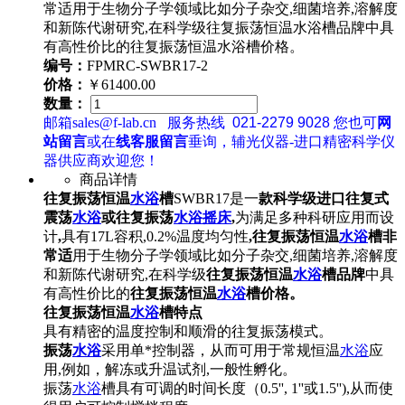
常适用于生物分子学领域比如分子杂交,细菌培养,溶解度
和新陈代谢研究,在科学级往复振荡恒温水浴槽品牌中具
有高性价比的往复振荡恒温水浴槽价格。
编号：
FPMRC-SWBR17-2
价格：
￥61400.00
数量：
邮箱sales@f-lab.cn
服务热线
021-2279 9028
您也可
网
站留言
或在
线客服留言
垂询，辅光仪器-进口精密科学仪
器供应商欢迎您！
商品详情
往复振荡恒温
水浴
槽
SWBR17是一
款科学级进口往复式
震荡
水浴
或往复振荡
水浴
摇床
,
为满足多种科研应用而设
计
,
具有17L容积,0.2%温度均匀性
,往复振荡恒温
水浴
槽非
常适
用于生物分子学领域比如分子杂交,细菌培养,溶解度
和新陈代谢研究,在科学级
往复振荡恒温
水浴
槽品牌
中具
有高性价比的
往复振荡恒温
水浴
槽价格。
往复振荡恒温
水浴
槽
特点
具有精密的温度控制和顺滑的往复振荡模式。
振荡
水浴
采用单*控制器，从而可用于常规恒温
水浴
应
用,例如，解冻或升温试剂,一般性孵化。
振荡
水浴
槽具有可调的时间长度（0.5'', 1''或1.5''),从而使