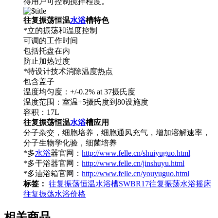
得用户可控制搅拌程度。
往复振荡恒温
水浴
槽
特色
*立的振荡和温度控制
可调的工作时间
包括托盘在内
防止加热过度
*特设计技术消除温度热点
包含盖子
温度均匀度：+/-0.2% at 37摄氏度
温度范围：室温+5摄氏度到80设施度
容积：17L
往复振荡恒温
水浴
槽
应用
分子杂交，细胞培养，细胞通风充气，增加溶解速率，
分子生物学化验，细菌培养
*多
水浴
器官网：
http://www.felle.cn/shuiyuguo.html
*多干浴器官网：
http://www.felle.cn/jinshuyu.html
*多油浴箱官网：
http://www.felle.cn/youyuguo.html
标签：
往复振荡恒温水浴槽
SWBR17
往复振荡水浴摇床
往复振荡水浴价格
相关商品