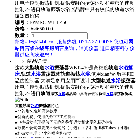
用电子控制振荡机制,提供安静的振荡运动和精密的速度
控制,在进口轨道振荡水浴器品牌中具有较低的轨道水浴
振荡器价格。
编号：
FPMRC-WBT-450
价格：
￥46500.00
数量：
邮箱sales@f-lab.cn
服务热线
021-2279 9028
您也可
网
站留言
或在
线客服留言
垂询，辅光仪器-进口精密科学仪
器供应商欢迎您！
商品详情
这款
大型
轨道
水浴
振荡器
WBT-450是高精度
轨道
水浴
摇
床
,
轨道
水浴
震荡器
或
轨道振荡
水浴
,使用xian*的数字PID
温度控制器,为满足多用应用而设计,
大型
轨道
水浴
振荡器
用电子控制振荡机制,提供安静的振荡运动和精密的速度
控制
,
在进口
轨道
振荡
水浴
器品牌
中具有较低的
轨道
水浴
振荡器价格。
大型
轨道
水浴
振荡器
特色
:
●**的耐久性和高热效率
●创新的易于使用的数字PID控制器
●电控振动机理提供了安静的往复运动和速度的精确控制
●万能不锈钢弹簧架不锈钢浴（可选）：各种瓶皿和Tubes（可选）
●利振动机理：*小的噪声和振动