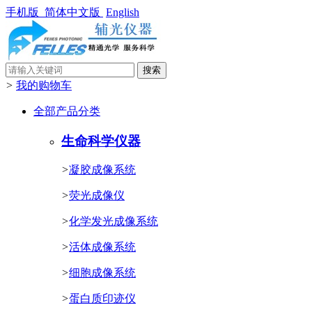
手机版
简体中文版
English
>
我的购物车
全部产品分类
生命科学仪器
>
凝胶成像系统
>
荧光成像仪
>
化学发光成像系统
>
活体成像系统
>
细胞成像系统
>
蛋白质印迹仪