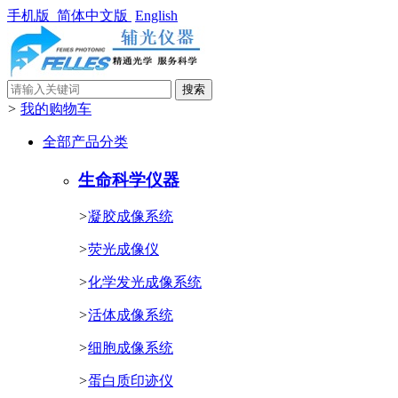
手机版
简体中文版
English
>
我的购物车
全部产品分类
生命科学仪器
>
凝胶成像系统
>
荧光成像仪
>
化学发光成像系统
>
活体成像系统
>
细胞成像系统
>
蛋白质印迹仪