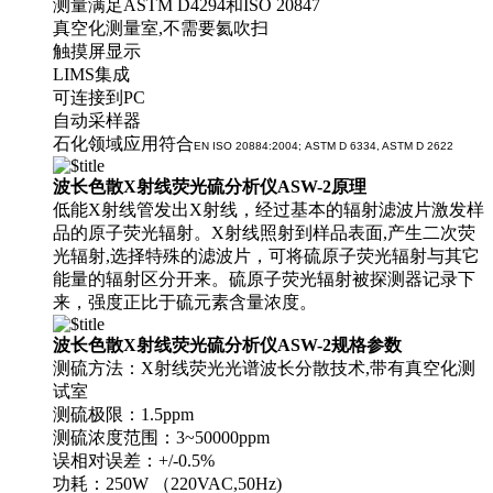
测量满足ASTM D4294和ISO 20847
真空化测量室,不需要氦吹扫
触摸屏显示
LIMS集成
可连接到PC
自动采样器
石化领域应用符合
EN ISO 20884:2004; АSTМ D 6334, ASTM D 2622
波长色散
X射线荧光硫分析仪ASW-2
原理
低能X射线管发出X射线，经过基本的辐射滤波片激发样
品的原子荧光辐射。X射线照射到样品表面,产生二次荧
光辐射,选择特殊的滤波片，可将硫原子荧光辐射与其它
能量的辐射区分开来。硫原子荧光辐射被探测器记录下
来，强度正比于硫元素含量浓度。
波长色散
X射线荧光硫分析仪ASW-2
规格参数
测硫方法：X射线荧光光谱波长分散技术,带有真空化测
试室
测硫极限：1.5ppm
测硫浓度范围：3~50000ppm
误相对误差：+/-0.5%
功耗：250W （220VAC,50Hz)