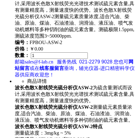
计,采用波长色散X射线荧光光谱技术测试硫元素含量,具
有测量精度高，测量速度快的优势。波长色散X射线荧
光硫分析仪ASW-2测量硫元素质量浓度,适合汽油、柴
油、原油、煤油、石油渣油、润滑油、液压油、喷气发
动机燃料等多种切削油的硫元素含量。测硫极限1.5ppm,
测硫浓度范围3~50000ppm.
编号：
FPBOU-ASW-2
价格：
￥0.00
数量：
邮箱sales@f-lab.cn
服务热线
021-2279 9028
您也可
网
站留言
或在
线客服留言
垂询，辅光仪器-进口精密科学仪
器供应商欢迎您！
商品详情
波长色散
X射线荧光硫分析仪ASW-2
为硫含量测试而设
计,采用波长色散X射线荧光光谱技术测试硫元素含量,具
有测量精度高，测量速度快的优势。
波长色散
X射线荧光硫分析仪ASW-2
测量硫元素质量浓
度,适合汽油、柴油、原油、煤油、石油渣油、润滑油、
液压油、喷气发动机燃料等多种切削油的硫元素含量。
波长色散
X射线荧光硫分析仪ASW-2
特点
测量硫浓度：3mg/kg ~ 5%