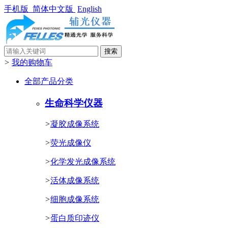
手机版
简体中文版
English
>
我的购物车
全部产品分类
生命科学仪器
>
凝胶成像系统
>
荧光成像仪
>
化学发光成像系统
>
活体成像系统
>
细胞成像系统
>
蛋白质印迹仪