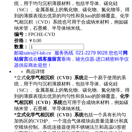
统，用于均匀沉积薄膜材料，包括半导体、碳化硅
（SiC）、金属基板上的氧化物、碳化物、氮化物等。得
到的薄膜表现出优异的均匀性和良hao的阶梯覆盖。化学
气相沉积（CVD）系统也可用于合成纳米材料，例如碳
纳米管，石墨烯、半导体纳米线。
编号：
FPCHE-CVD
价格：
￥0.00
数量：
邮箱sales@f-lab.cn
服务热线
021-2279 9028
您也可
网
站留言
或在
线客服留言
垂询，辅光仪器-进口精密科学仪
器供应商欢迎您！
商品详情
*立式
化学气相沉积（CVD）系统
是一个易于使用的系
统，用于均匀沉积薄膜材料，包括半导体、碳化硅
（SiC）、金属基板上的氧化物、碳化物、氮化物等。得
到的薄膜表现出优异的均匀性和良hao的阶梯覆盖。
化学
气相沉积（CVD）系统
也可用于合成纳米材料，例如碳
纳米管，石墨烯、半导体纳米线。
*立式化学气相沉积（CVD）系统
包括一个具有长均匀
加热区的CVD炉、一个混合气体模块由质量流量计和真
空模块控制。系统连接器使用不锈钢法兰和高温O形密