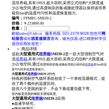
流培养箱,具有1092L超大容积,采用立式结构*大限度减
少占地空间,通过高度响应的集成微处理器以保持该培养
箱良hao的温度均匀性和温度恢复能力。
编号：
FPMRC-SMI39-2
价格：
￥233800.00
数量：
邮箱sales@f-lab.cn
服务热线
021-2279 9028
您也可
网
站留言
或在
线客服留言
垂询，辅光仪器-进口精密科学仪
器供应商欢迎您！
商品详情
这款
大型通用式
培养箱
SMI39-2
是一款大型强制空气对
流
培养箱
,具有1092L超大容积,采用立式结构*大限度减
少占地空间,通过
高度响应
的
集成微处理器
以保持该
培养箱
良hao的温
度均匀性和温度恢复能力。
大型通用式
培养箱
SMI39-2
特色
特殊的强制空气循环系统创造了一个单程流通模式，提
供了两个额外的温度区间。
提供六个坚固的架子，不会下垂或重负载下弯。
室内板是坚固的钢筋支撑辊装置。
大型通用式
培养箱
SMI39-2
应用:
●血液学研究。
●微生物测定。