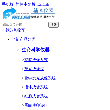
手机版
简体中文版
English
>
我的购物车
全部产品分类
生命科学仪器
>
凝胶成像系统
>
荧光成像仪
>
化学发光成像系统
>
活体成像系统
>
细胞成像系统
>
蛋白质印迹仪