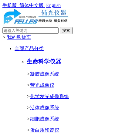
手机版
简体中文版
English
>
我的购物车
全部产品分类
生命科学仪器
>
凝胶成像系统
>
荧光成像仪
>
化学发光成像系统
>
活体成像系统
>
细胞成像系统
>
蛋白质印迹仪