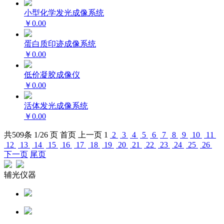
小型化学发光成像系统
￥0.00
蛋白质印迹成像系统
￥0.00
低价凝胶成像仪
￥0.00
活体发光成像系统
￥0.00
共
509
条 1/26 页
首页
上一页
1
2
3
4
5
6
7
8
9
10
11
12
13
14
15
16
17
18
19
20
21
22
23
24
25
26
下一页
尾页
辅光仪器