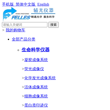
手机版
简体中文版
English
>
我的购物车
全部产品分类
生命科学仪器
>
凝胶成像系统
>
荧光成像仪
>
化学发光成像系统
>
活体成像系统
>
细胞成像系统
>
蛋白质印迹仪