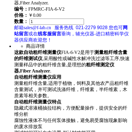
器,Fiber Analyzer.
编号：
FPMRC-FIA-6-V2
价格：
￥0.00
数量：
邮箱sales@f-lab.cn
服务热线
021-2279 9028
您也可
网
站留言
或在
线客服留言
垂询，辅光仪器-进口精密科学仪
器供应商欢迎您！
商品详情
这款自动粗纤维测量仪
FIA-6-V2是用于
测量粗纤维含量
的
纤维测试仪
,采用酸性或碱性水解冲洗过滤等工序,快速
测量样品中的粗纤维含量,是理想的
粗纤维测定仪
器,Fiber Analyzer
.
自动粗纤维测量仪应用
测量粗纤维含量,适用于植物，饲料及其他农产品粗纤维
含量测试，并可测试洗涤纤维，纤维素，半纤维素，木
质素等相关参数。
自动粗纤维测量仪特点
隐藏式溶液桶抽拉结构，方便配量操作，提供安全的纤
维分析
腐蚀性液体不与任何泵体接触，避免易受腐蚀现象影响
的废水排放泵