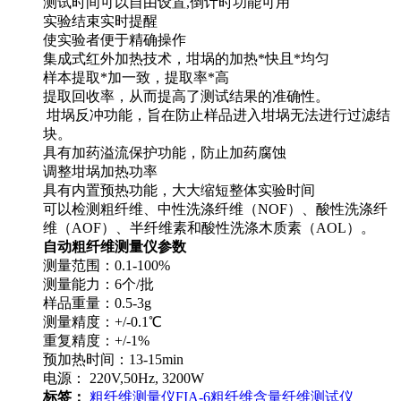
测试时间可以自由设置,倒计时功能可用
实验结束实时提醒
使实验者便于精确操作
集成式红外加热技术，坩埚的加热*快且*均匀
样本提取*加一致，提取率*高
提取回收率，从而提高了测试结果的准确性。
坩埚反冲功能，旨在防止样品进入坩埚无法进行过滤结
块。
具有加药溢流保护功能，防止加药腐蚀
调整坩埚加热功率
具有内置预热功能，大大缩短整体实验时间
可以检测粗纤维、中性洗涤纤维（NOF）、酸性洗涤纤
维（AOF）、半纤维素和酸性洗涤木质素（AOL）。
自动粗纤维测量仪
参数
测量范围：0.1-100%
测量能力：6个/批
样品重量：0.5-3g
测量精度：+/-0.1℃
重复精度：+/-1%
预加热时间：13-15min
电源： 220V,50Hz, 3200W
标签：
粗纤维测量仪
FIA-6
粗纤维含量
纤维测试仪