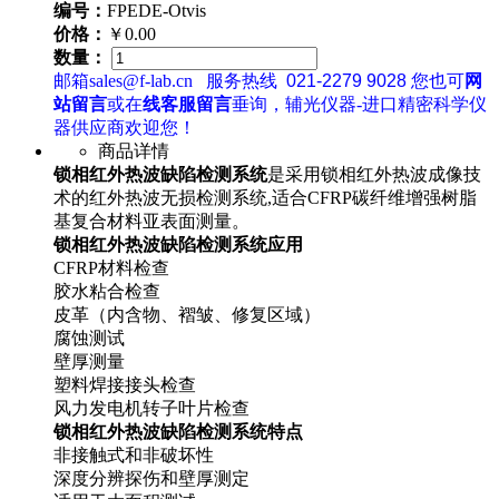
编号：
FPEDE-Otvis
价格：
￥0.00
数量：
邮箱sales@f-lab.cn
服务热线
021-2279 9028
您也可
网
站留言
或在
线客服留言
垂询，辅光仪器-进口精密科学仪
器供应商欢迎您！
商品详情
锁相红外热波缺陷检测系统
是采用锁相红外热波成像技
术的红外热波无损检测系统,适合CFRP碳纤维增强树脂
基复合材料亚表面测量。
锁相红外热波缺陷检测系统应用
CFRP材料检查
胶水粘合检查
皮革（内含物、褶皱、修复区域）
腐蚀测试
壁厚测量
塑料焊接接头检查
风力发电机转子叶片检查
锁相红外热波缺陷检测系统特点
非接触式和非破坏性
深度分辨探伤和壁厚测定