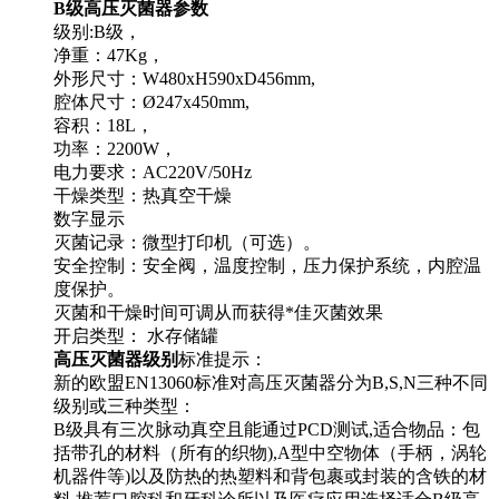
B级高压灭菌器参数
级别:B级，
净重：47Kg，
外形尺寸：W480xH590xD456mm,
腔体尺寸：Ø247x450mm,
容积：18L，
功率：2200W，
电力要求：AC220V/50Hz
干燥类型：热真空干燥
数字显示
灭菌记录：微型打印机（可选）。
安全控制：安全阀，温度控制，压力保护系统，内腔温
度保护。
灭菌和干燥时间可调从而获得*佳灭菌效果
开启类型： 水存储罐
高压灭菌器级别
标准提示：
新的欧盟EN13060标准对高压灭菌器分为B,S,N三种不同
级别或三种类型：
B级具有三次脉动真空且能通过PCD测试,适合物品：包
括带孔的材料（所有的织物),A型中空物体（手柄，涡轮
机器件等)以及防热的热塑料和背包裹或封装的含铁的材