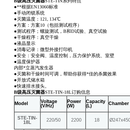
B级高压灭菌器
STE-TIN系列特点
●**根据EN13060标准
●手动闭锁系统
●灭菌温度：121, 134℃
●方案：方案10（包括测试程序）
●测试程序；螺旋测试，B和D试验、真空试验
●干燥程序：真空干燥
●液晶显示
●消毒记录：微型外接打印机
●安全：安全阀、温度控制，压力保护系统、室壁
●温度保护器
内部*立蒸汽发生器
●灭菌和干燥时间可调，帮助你获得*佳的杀菌效果
●开放式储水箱
●快速排水接头。
B级高压灭菌器
STE-TIN-18L订购信息
Voltage
Power
Capacity
Model
Chamber 
(V/Hz)
(W)
(L)
STE-TIN-
220/50
2200
18
Ø247x45
18L