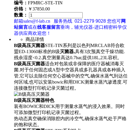
编号：
FPMRC-STE-TIN
价格：
￥37850.00
数量：
邮箱sales@f-lab.cn
服务热线
021-2279 9028
您也可
网
站留言
或在
线客服留言
垂询，辅光仪器-进口精密科学仪
器供应商欢迎您！
商品详情
B级高压灭菌器
STE-TIN系列是以色列MRCLAB符合欧
盟ED-13060标准的B级
灭菌器,
具有3次预真空干燥功能.
残余湿度<0.2.真空测量高达0.7bar,提供18L,23L容积。
B级高压灭菌器
适合对包装或非保障的医疗器械消毒灭
菌.对于任何固态或A型中空器具或多孔器具或各种插入
管,它可以去除任何空心器械中的空气,确保水蒸气到达任
何区域,也可以安装bowic和用DICK测量水蒸汽渗透度.可
连接微型打印机记录灭菌过程。
B级高压灭菌器特色
装有BOWIC和DICK用于测量水蒸气的浸入效果。同时
可添加微型打印机记录灭菌过程。
热动态真空确保消除腔内的冷空气,确保水蒸气处于严格
的饱和状态。