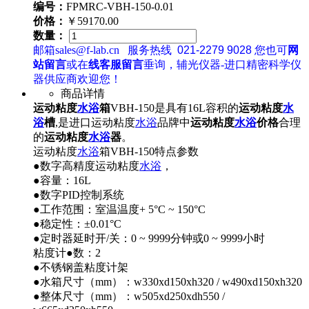
编号：
FPMRC-VBH-150-0.01
价格：
￥59170.00
数量：
邮箱sales@f-lab.cn
服务热线
021-2279 9028
您也可
网
站留言
或在
线客服留言
垂询，辅光仪器-进口精密科学仪
器供应商欢迎您！
商品详情
运动粘度
水浴
箱
VBH-150是具有16L容积的
运动粘度
水
浴
槽
,是进口运动粘度
水浴
品牌中
运动粘度
水浴
价格
合理
的
运动粘度
水浴
器
。
运动粘度
水浴
箱VBH-150特点参数
●数字高精度运动粘度
水浴
，
●容量：16L
●数字PID控制系统
●工作范围：室温温度+ 5°C ~ 150°C
●稳定性：±0.01°C
●定时器延时开/关：0 ~ 9999分钟或0 ~ 9999小时
粘度计●数：2
●不锈钢盖粘度计架
●水箱尺寸（mm）：w330xd150xh320 / w490xd150xh320
●整体尺寸（mm）：w505xd250xdh550 /