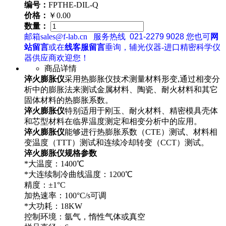
编号：
FPTHE-DIL-Q
价格：
￥0.00
数量：
邮箱sales@f-lab.cn
服务热线
021-2279 9028
您也可
网
站留言
或在
线客服留言
垂询，辅光仪器-进口精密科学仪
器供应商欢迎您！
商品详情
淬火膨胀仪
采用热膨胀仪技术测量材料形变,通过相变分
析中的膨胀法来测试金属材料、陶瓷、耐火材料和其它
固体材料的热膨胀系数。
淬火膨胀仪
特别适用于刚玉、耐火材料、精密模具壳体
和芯型材料在临界温度测定和相变分析中的应用。
淬火膨胀仪
能够进行热膨胀系数（CTE）测试、材料相
变温度（TTT）测试和连续冷却转变（CCT）测试。
淬火膨胀仪规格参数
*大温度：1400℃
*大连续制冷曲线温度：1200℃
精度：±1°C
加热速率：100°C/s可调
*大功耗：18KW
控制环境：氩气，惰性气体或真空